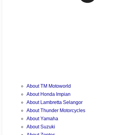
About Suzuki
About Zontes
About KTM
About MODA
About AVETA
News & Events
Locate Us
Join Us
More
About TM Motoworld
About Honda Impian
About Lambretta Selangor
About Thunder Motorcycles
About Yamaha
About Suzuki
About Zontes