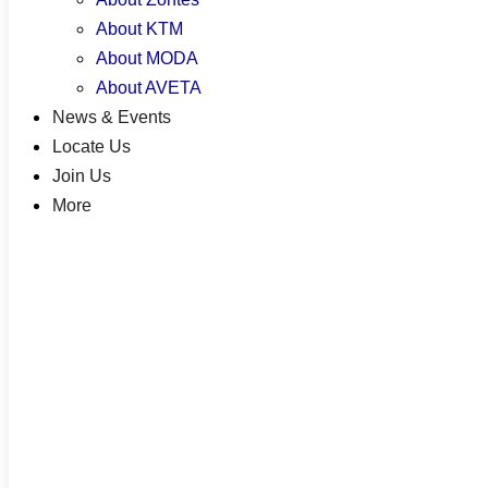
About KTM
About MODA
About AVETA
News & Events
Locate Us
Join Us
More
Motorcycle Loan Calculator
FAQs
Insurance Renewal
Warranty Policy