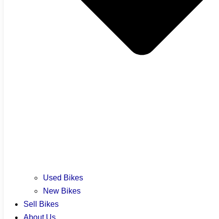
Locate Us
Join Us
More
Used Bikes
New Bikes
Sell Bikes
About Us