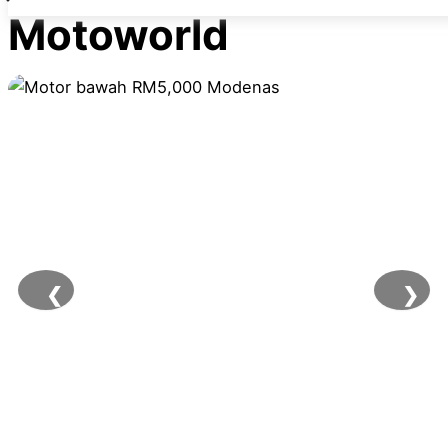
Motoworld
❮
❯