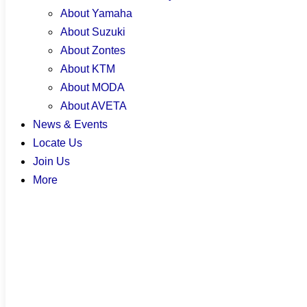
About Yamaha
About Suzuki
May 12, 2026
About Zontes
About KTM
About MODA
About AVETA
Harga motor bawah RM5,000 kini jadi pilihan ramai
News & Events
yang nak cari motor mampu milik untuk kegunaan
Locate Us
harian.
Join Us
Dalam bajet ni, masih ada beberapa model yang sesuai
More
untuk ulang alik kerja, pergi kelas, atau bergerak
dengan lebih mudah setiap hari.
Kedai motosikal
TM Motoworld memudahkan
pencarian anda dengan pilihan motor bawah RM5000
yang boleh terus disemak, dibandingkan, dan ditanya
dengan lebih cepat.